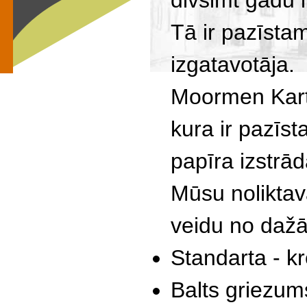
divsimt gadu i
Tā ir pazīsta
izgatavotāja.
Moormen Karto
kura ir pazīs
papīra izstrā
Mūsu noliktav
veidu no daž
Standarta - k
Balts griezum