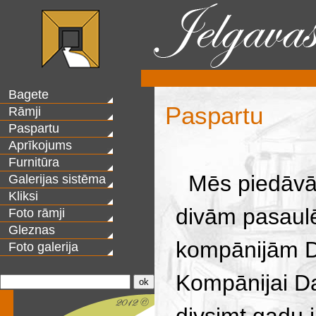
Bagete
Paspartu
Rāmji
Paspartu
Aprīkojums
Furnitūra
Mēs piedāvāj
Galerijas sistēma
Kliksi
divām pasaul
Foto rāmji
Gleznas
kompānijām 
Foto galerija
Kompānijai Da