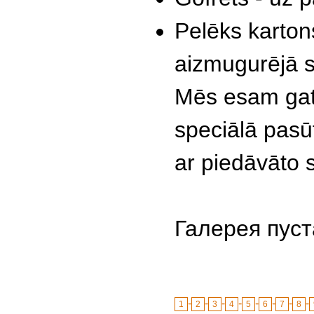
Pelēks karton
aizmugurējā s
Mēs esam gata
speciālā pasūt
ar piedāvāto 
Галерея пуст
-
-
-
-
-
-
-
-
1
2
3
4
5
6
7
8