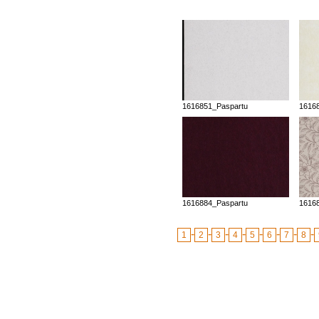
1616851_Paspartu
1616
1616884_Paspartu
1616
-
-
-
-
-
-
-
-
1
2
3
4
5
6
7
8