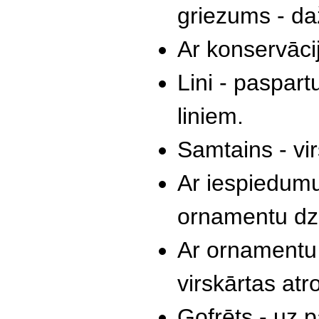
griezums - da
Ar konservācij
Lini - paspart
liniem.
Samtains - vir
Ar iespiedumu
ornamentu dzi
Ar ornamentu 
virskārtas at
Gofrēts - uz p