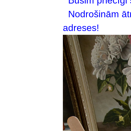
Būsim priecīgi
Nodrošinām ātru
adreses!