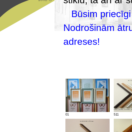
stiklu, tā arī ar
Būsim priecīgi
Nodrošinām ātru
adreses!
01
511