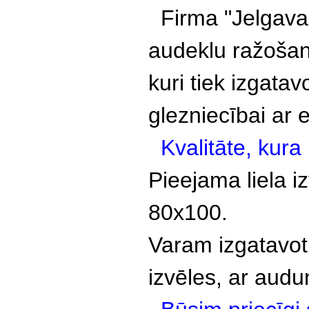
Firma "Jelgavas
audeklu ražoša
kuri tiek izgatav
glezniecībai ar e
Kvalitāte, kur
Pieejama liela i
80x100.
Varam izgatavot
izvēles, ar audu