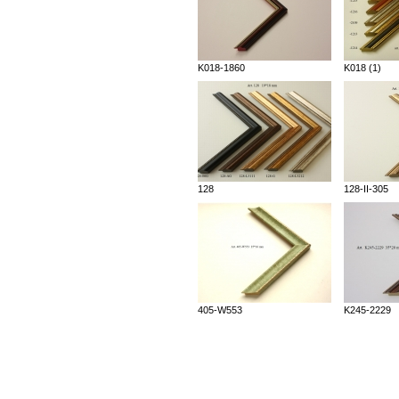
K018-1860
K018 (1)
128
128-II-305
405-W553
K245-2229