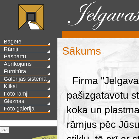
Bagete
Sākums
Rāmji
Paspartu
Aprīkojums
Furnitūra
Firma "Jelgavas
Galerijas sistēma
Kliksi
pašizgatavotu st
Foto rāmji
Gleznas
koka un plastma
Foto galerija
rāmjus pēc Jūsu