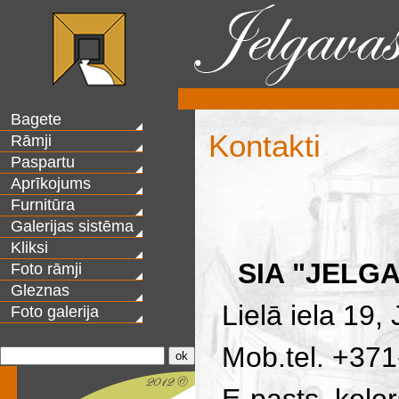
Bagete
Kontakti
Rāmji
Paspartu
Aprīkojums
Furnitūra
Galerijas sistēma
Kliksi
SIA "JELG
Foto rāmji
Gleznas
Lielā iela 19,
Foto galerija
Mob.tel. +37