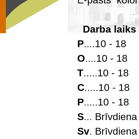
E-pasts kolor
Darba laiks
P
....10 - 18
O
....10 - 18
T
.....10 - 18
C
.....10 - 18
P
.....10 - 18
S
... Brīvdiena
Sv
. Brīvdiena