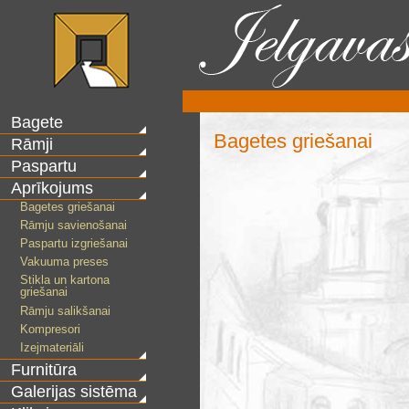
Bagete
Bagetes griešanai
Rāmji
Paspartu
Aprīkojums
Bagetes griešanai
Rāmju savienošanai
Paspartu izgriešanai
Vakuuma preses
Stikla un kartona
griešanai
Rāmju salikšanai
Kompresori
Izejmateriāli
Furnitūra
Galerijas sistēma