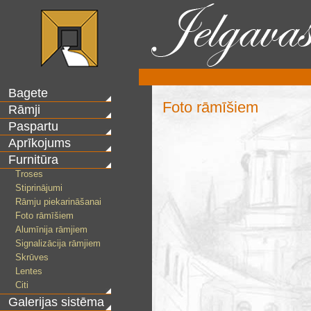
Bagete
Foto rāmīšiem
Rāmji
Paspartu
Aprīkojums
Furnitūra
Troses
Stiprinājumi
Rāmju piekarināšanai
Foto rāmīšiem
Alumīnija rāmjiem
Signalizācija rāmjiem
Skrūves
Lentes
Citi
Galerijas sistēma