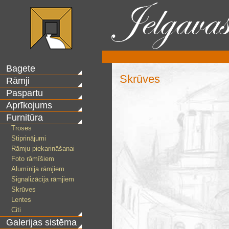
Bagete
Skrūves
Rāmji
Paspartu
Aprīkojums
Furnitūra
Troses
Stiprinājumi
Rāmju piekarināšanai
Foto rāmīšiem
Alumīnija rāmjiem
Signalizācija rāmjiem
Skrūves
Lentes
Citi
Galerijas sistēma